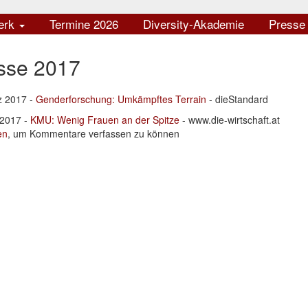
erk
Termine 2026
Diversity-Akademie
Press
sse 2017
z 2017 -
Genderforschung: Umkämpftes Terrain
- dieStandard
 2017 -
KMU: Wenig Frauen an der Spitze
- www.die-wirtschaft.at
en
, um Kommentare verfassen zu können