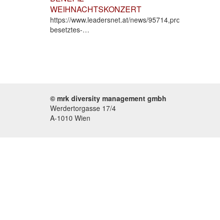
WEIHNACHTSKONZERT
https://www.leadersnet.at/news/95714,prominent-
besetztes-…
© mrk diversity management gmbh
Werdertorgasse 17/4
A-1010 Wien