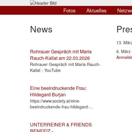
Direkt
Hauptnavigation
zum
Fotos
Aktuelles
Netzw
Inhalt
News
Pre
13. Mär
Rohrauer Gespräch mit Maria
6. März
Anmeld
Rauch-Kallat am 22.03.2026
Rohrauer Gespräch mit Maria Rauch-
Kallat - YouTube
Eine beeindruckende Frau:
Hildegard Burjan
https://www.society.at/eine-
beeindruckende-frau-hildegard-…
UNTERREINER & FRIENDS
BENEFIZ -