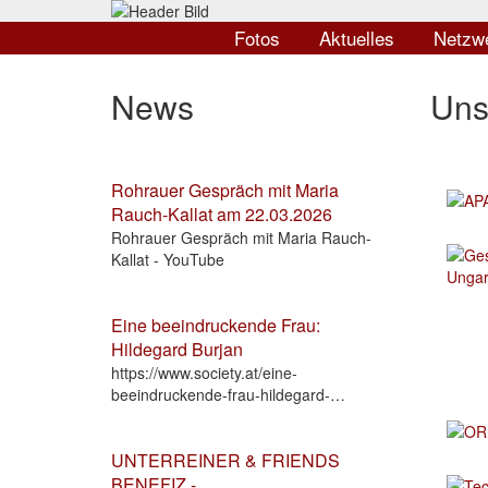
Direkt
Hauptnavigation
zum
Fotos
Aktuelles
Netzw
Inhalt
News
Uns
Rohrauer Gespräch mit Maria
Rauch-Kallat am 22.03.2026
Rohrauer Gespräch mit Maria Rauch-
Kallat - YouTube
Eine beeindruckende Frau:
Hildegard Burjan
https://www.society.at/eine-
beeindruckende-frau-hildegard-…
UNTERREINER & FRIENDS
BENEFIZ -