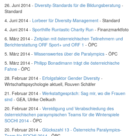
26. Juni 2014 -
Diversity-Standards für die Bildungsberatung
-
Standard
4. Juni 2014 -
Lorbeer für Diversity-Management
- Standard
4. Juni 2014 -
Sporthilfe Runtastic Charity Run
- Finanzmarktfoto
6. März 2014 -
Zeitplan mit österreichischen Teilnehmern und
Berichterstattung ORF Sport+ und ORF 1
- ÖPC
5. März 2014 -
Wissenswertes über die Paralympics
- ÖPC
5. März 2014 -
Philipp Bonadimann trägt die österreichische
Fahne
- ÖPC
28. Februar 2014 -
Erfolgsfaktor Gender Diversity
-
Wirtschaftspsychologie aktuell, Rouven Schäfer
21. Februar 2014 -
Werkstattgespräch: Sag mir, wo die Frauen
sind
- GEA, Ulrike Oelkuch
20. Februar 2014 -
Vereidigung und Verabschiedung des
österreichischen paraympischen Teams für die Winterspiele
SOCHI 2014
- ÖPC
20. Februar 2014 -
Glückszahl 13 - Österreichs Paralympics-
Team für SOCHI 2014
- ÖPC