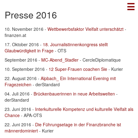
☰
Direkt
zum
Presse 2016
Inhalt
10. November 2016 -
Wettbewerbsfaktor Vielfalt unterschätzt
-
finanzen.at
17. Oktober 2016 -
18. Journalistinnenkongress stellt
Glaubwürdigkeit in Frage
- OTS
September 2016 -
MC-Abend_Stadler
- CercleDiplomatique
10. September 2016 -
12 Super-Frauen coachen Sie
- Kurier
22. August 2016 -
Alpbach_ Ein International Evening mit
Fragezeichen
- derStandard
04. Juli 2016 -
Brückenbauerinnen in neue Arbeitswelten
-
derStandard
23. Juni 2016 -
Interkulturelle Kompetenz und kulturelle Vielfalt als
Chance
- APA-OTS
22. Juni 2016 -
Die Führungsetage in der Finanzbranche ist
männerdominiert
- Kurier